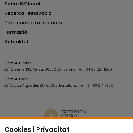
Sobre ISGlobal
Recerca i Innovació
Transferència i Impacte
Formació
Actualitat
Campus Clínic
C/ Rosselló, 132, 5è 2a. 08036.
Barcelona.
Tel.
+34 93 227 1806
Campus Mar
C/ Doctor Aiguader, 88. 08003.
Barcelona.
Tel.
+34 93 214 7300
Cookies i Privacitat