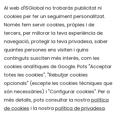
Al web d'ISGlobal no trobaràs publicitat ni
cookies per fer un seguiment personalitzat.
Només fem servir cookies, pròpies i de
tercers, per millorar la teva experiència de
navegació, protegir la teva privadesa, saber
quantes persones ens visiten i quins
continguts susciten més interès, com les
cookies analítiques de Google. Pots "Acceptar
totes les cookies", "Rebutjar cookies
opcionals" (excepte les cookies tècniques que
Contacte
són necessàries) i "Configurar cookies". Per a
Avís legal
més detalls, pots consultar la nostra
política
Política de privacitat
de cookies
i la nostra
política de privadesa
.
Política de Cookies