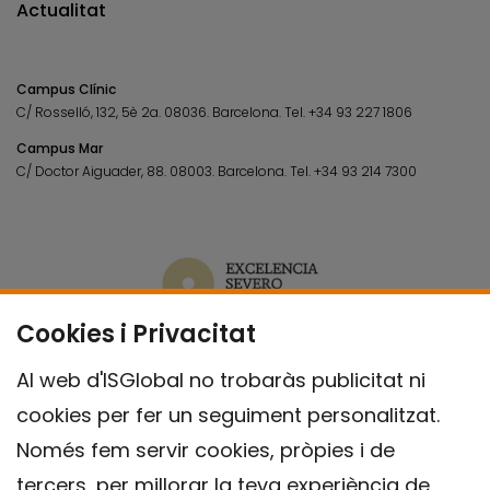
Actualitat
Campus Clínic
C/ Rosselló, 132, 5è 2a. 08036.
Barcelona.
Tel.
+34 93 227 1806
Campus Mar
C/ Doctor Aiguader, 88. 08003.
Barcelona.
Tel.
+34 93 214 7300
Cookies i Privacitat
Al web d'ISGlobal no trobaràs publicitat ni
cookies per fer un seguiment personalitzat.
Només fem servir cookies, pròpies i de
tercers, per millorar la teva experiència de