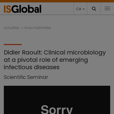
CA
To
Actualitat
Arxiu multimèdia
Didier Raoult: Clinical microbiology
at a pivotal role of emerging
infectious diseases
Scientific Seminar