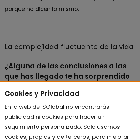
porque no dicen lo mismo.
La complejidad fluctuante de la vida
¿Alguna de las conclusiones a las
que has llegado te ha sorprendido
especialmente?
Cookies y Privacidad
Lo que me sorprende es la
complejidad
de
En la web de ISGlobal no encontrarás
factores que afectan a nuestros
publicidad ni cookies para hacer un
comportamientos. Al principio, cuando no
seguimiento personalizado. Solo usamos
tienes la foto completa, crees saber qué es lo
cookies, propias y de terceros, para mejorar