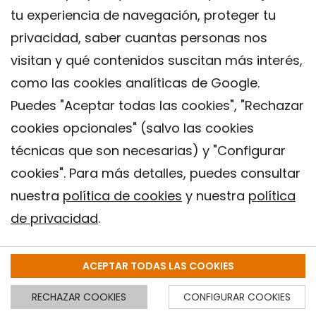
tu experiencia de navegación, proteger tu
que tiene que cambiar la persona para
privacidad, saber cuantas personas nos
motivarse y hacer más ejercicio o dormir
visitan y qué contenidos suscitan más interés,
mejor. Te parece simple. Pero cuando
como las cookies analíticas de Google.
empiezas a observar los datos, ves que es
Puedes "Aceptar todas las cookies", "Rechazar
muy, muy complejo. No es que me asuste esta
cookies opcionales" (salvo las cookies
complejidad, porque es interesante desde un
técnicas que son necesarias) y "Configurar
punto de vista científico y me estimula, pero
cookies". Para más detalles, puedes consultar
pone las cosas muy difíciles. Como decía, las
nuestra
política de cookies
y nuestra
política
de privacidad
.
personas somos distintas y además
cambiamos. Esto es la vida. A veces te
ACEPTAR TODAS LAS COOKIES
molesta, porque querrías tener mensajes
clave que se pudieran entender fácilmente,
RECHAZAR COOKIES
CONFIGURAR COOKIES