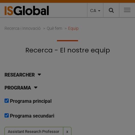
CA
To
Recerca i Innovació
Què fem
Equip
Recerca - El nostre equip
RESEARCHER
PROGRAMA
Programa principal
Programa secundari
Assistant Research Professor
x