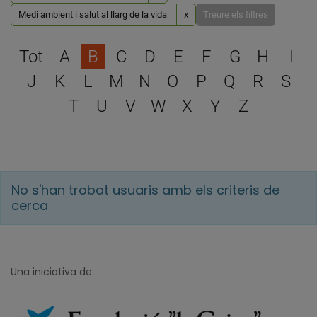
Medi ambient i salut al llarg de la vida
x
Treure els filtres
Escull una lletra per filtra
Tot
A
B
C
D
E
F
G
H
I
J
K
L
M
N
O
P
Q
R
S
T
U
V
W
X
Y
Z
No s'han trobat usuaris amb els criteris de
cerca
Una iniciativa de