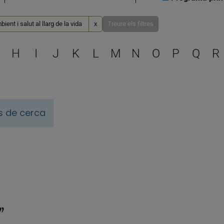
ient i salut al llarg de la vida
x
Treure els filtres
Escull una lletra per filtra
H
I
J
K
L
M
N
O
P
Q
R
is de cerca