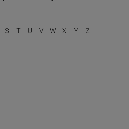
r
S
T
U
V
W
X
Y
Z