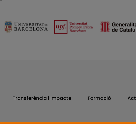
Transferència i Impacte
Formació
Act
806