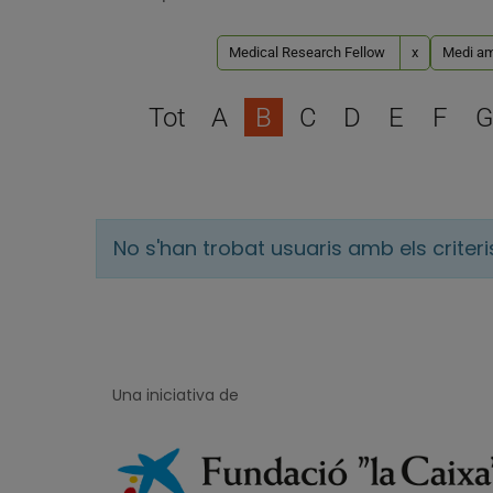
Medical Research Fellow
x
Medi amb
Tot
A
B
C
D
E
F
G
No s'han trobat usuaris amb els criter
Una iniciativa de