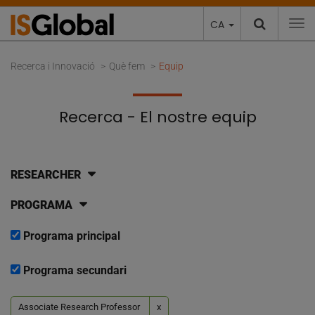
CA
To
Recerca i Innovació
Què fem
Equip
Recerca - El nostre equip
RESEARCHER
PROGRAMA
Programa principal
Programa secundari
Associate Research Professor
x