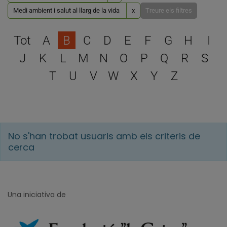
Medi ambient i salut al llarg de la vida
x
Treure els filtres
Escull una lletra per filtra
Tot
A
B
C
D
E
F
G
H
I
J
K
L
M
N
O
P
Q
R
S
T
U
V
W
X
Y
Z
No s'han trobat usuaris amb els criteris de
cerca
Una iniciativa de