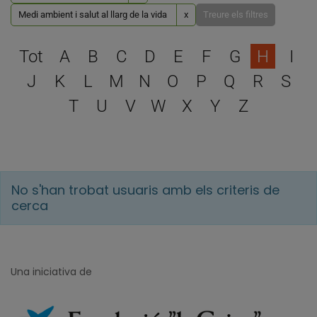
Medi ambient i salut al llarg de la vida
x
Treure els filtres
Escull una lletra per filtra
Tot
A
B
C
D
E
F
G
H
I
J
K
L
M
N
O
P
Q
R
S
T
U
V
W
X
Y
Z
No s'han trobat usuaris amb els criteris de
cerca
Una iniciativa de