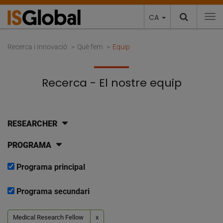
CA
To
Recerca i Innovació
Què fem
Equip
Recerca - El nostre equip
RESEARCHER
PROGRAMA
Programa principal
Programa secundari
Medical Research Fellow
x