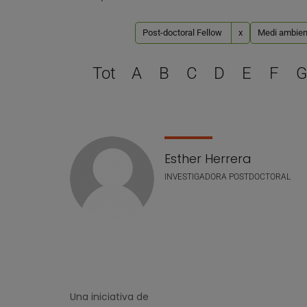
Post-doctoral Fellow
x
Medi ambient 
Tot
A
B
C
D
E
F
G
Llistat de personal
Esther Herrera
INVESTIGADORA POSTDOCTORAL
Una iniciativa de