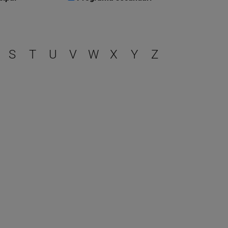
r
S
T
U
V
W
X
Y
Z