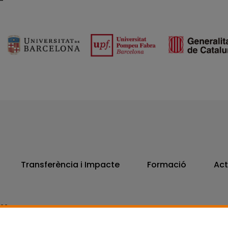
Transferència i Impacte
Formació
Act
806