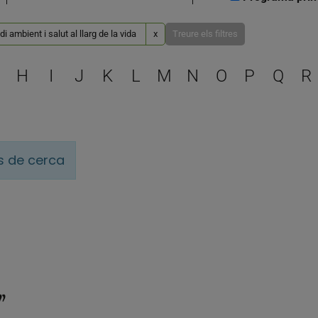
i ambient i salut al llarg de la vida
x
Treure els filtres
Escull una lletra per filtra
H
I
J
K
L
M
N
O
P
Q
R
is de cerca