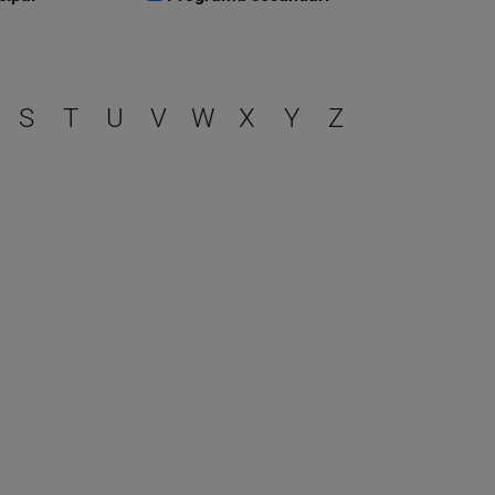
r
S
T
U
V
W
X
Y
Z