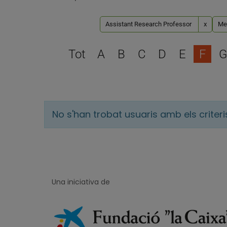
Assistant Research Professor
x
Med
Tot
A
B
C
D
E
F
G
No s'han trobat usuaris amb els criter
Una iniciativa de