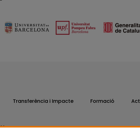
Transferència i Impacte
Formació
Act
806