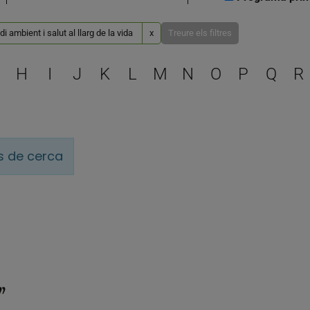
i ambient i salut al llarg de la vida
x
Treure els filtres
Escull una lletra per filtra
H
I
J
K
L
M
N
O
P
Q
R
is de cerca