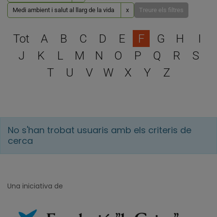
Medi ambient i salut al llarg de la vida
x
Treure els filtres
Escull una lletra per filtra
Tot
A
B
C
D
E
F
G
H
I
J
K
L
M
N
O
P
Q
R
S
T
U
V
W
X
Y
Z
No s'han trobat usuaris amb els criteris de
cerca
Una iniciativa de