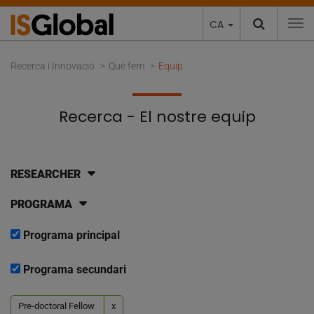
CA
To
Recerca i Innovació
Què fem
Equip
Recerca - El nostre equip
RESEARCHER
PROGRAMA
Programa principal
Programa secundari
Pre-doctoral Fellow
x