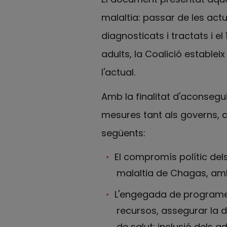
malaltia: passar de les actu
diagnosticats i tractats i e
adults, la Coalició estableix 
l'actual.
Amb la finalitat d'aconsegu
mesures tant als governs, co
següents:
El compromís polític dels
malaltia de Chagas, amb
L'engegada de programes
recursos, assegurar la d
de salut; inclusió dels 