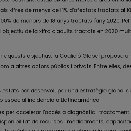
als xifres de menys de l'1% d'afectats tractats al
l 100% de menors de 18 anys tractats l'any 2020. Pel
l'objectiu de la xifra d'adults tractats en 2020 multi
ir aquests objectius, la Coalició Global proposa u
m a altres actors públics i privats. Entre elles, d
 estats per desenvolupar una estratègia global de 
 especial incidència a Llatinoamèrica.
 per accelerar l'accés a diagnòstic i tractament 
isponibilitat de recursos i medicaments; capacita
adults crònics als programes d'atenció integral; acc