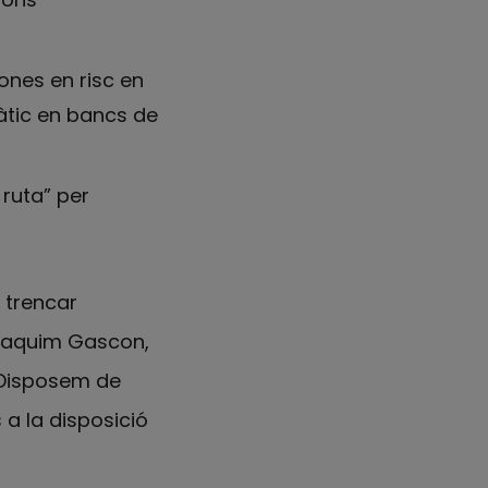
ones en risc en
màtic en bancs de
 ruta” per
 trencar
Joaquim Gascon,
 “Disposem de
a la disposició