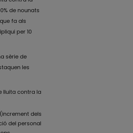
 100% de nounats
 que fa als
pliqui per 10
na sèrie de
estaquen les
lluita contra la
(increment dels
ció del personal
ions