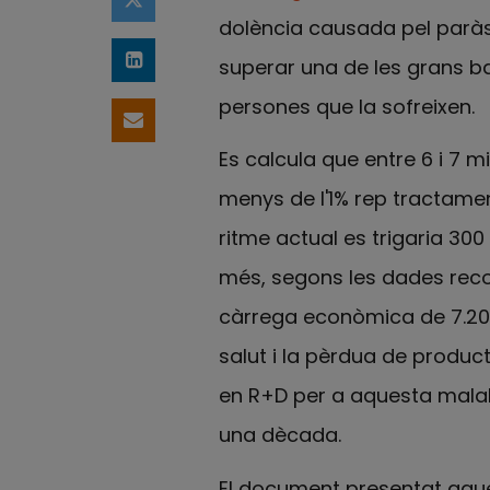
Compartir a Twitter
dolència causada pel parà
superar una de les grans bar
Comparteix a LinkedIn
persones que la sofreixen.
Comparteix per email
Es calcula que entre 6 i 7 
menys de l'1% rep tractamen
ritme actual es trigaria 30
més, segons les dades reco
càrrega econòmica de 7.200 
salut i la pèrdua de product
en R+D per a aquesta malalt
una dècada.
El document presentat aques