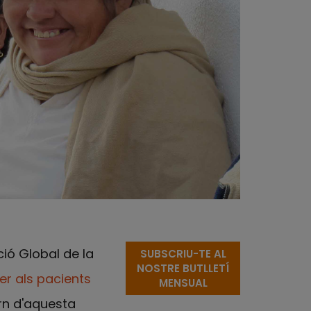
ció Global de la
SUBSCRIU-TE AL
NOSTRE BUTLLETÍ
per als pacients
MENSUAL
orn d'aquesta