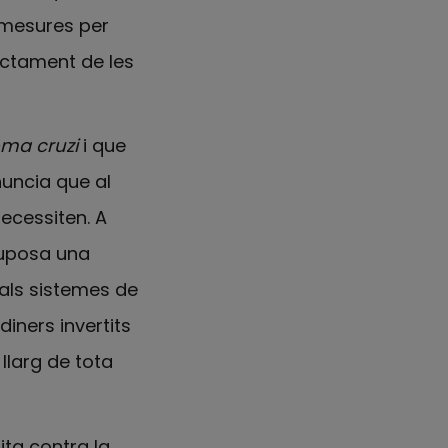
 mesures per
ractament de les
ma cruzi
i que
nuncia que al
ecessiten. A
suposa una
 als sistemes de
iners invertits
llarg de tota
ta contra la