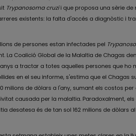
sit
Trypanosoma cruzi
i que proposa una sèrie de
reres existents: la falta d'accés a diagnòstic i t
milions de persones estan infectades pel
Trypanoso
t. La Coalició Global de la Malaltia de Chagas de
0 anys a tractar a totes aquelles persones que ho n
llides en el seu informe, s'estima que el Chagas 
milions de dòlars a l'any, sumant els costos per
ivitat causada per la malaltia. Paradoxalment, els d
ia desatesa és de tan sol 162 milions de dòlars al 
ta setmana estableix unes metes clares en la llui