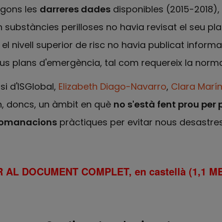
egons les
darreres dades
disponibles (2015-2018), 
ubstàncies perilloses no havia revisat el seu pla
el nivell superior de risc no havia publicat inform
seus plans d'emergència, tal com requereix la norma
i d'ISGlobal,
Elizabeth Diago-Navarro
,
Clara Marí
n, doncs, un àmbit en què
no s'està fent prou per 
comanacions
pràctiques per evitar nous desastres
 AL DOCUMENT COMPLET, en castellà (1,1 M