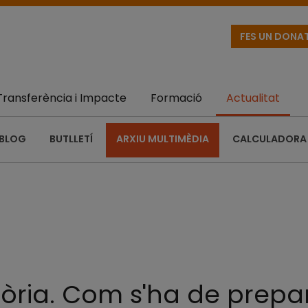
FES UN DONA
Transferència i Impacte
Formació
Actualitat
BLOG
BUTLLETÍ
ARXIU MULTIMÈDIA
CALCULADORA 
tòria. Com s'ha de prepar