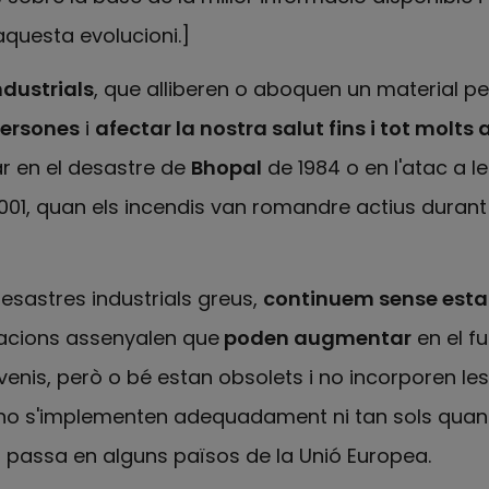
questa evolucioni.]
ndustrials
, que alliberen o aboquen un material pe
persones
i
afectar la nostra salut fins i tot molts
r en el desastre de
Bhopal
de 1984 o en l'atac a l
001, quan els incendis van romandre actius durant
esastres industrials greus,
continuem sense esta
imacions assenyalen que
poden augmentar
en el fu
venis, però o bé estan obsolets i no incorporen les
 no s'implementen adequadament ni tan sols quan
 passa en alguns països de la Unió Europea.