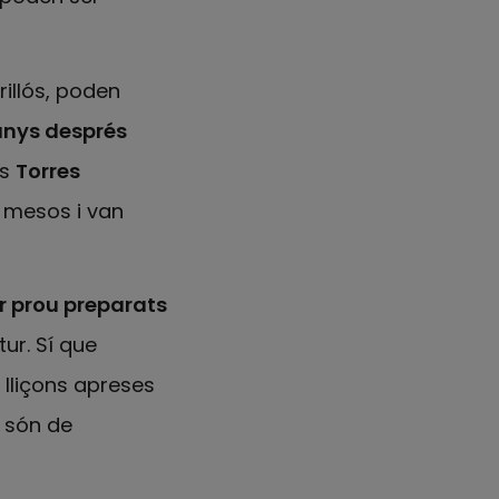
rillós, poden
 anys després
es
Torres
 mesos i van
r prou preparats
tur. Sí que
 lliçons apreses
 són de