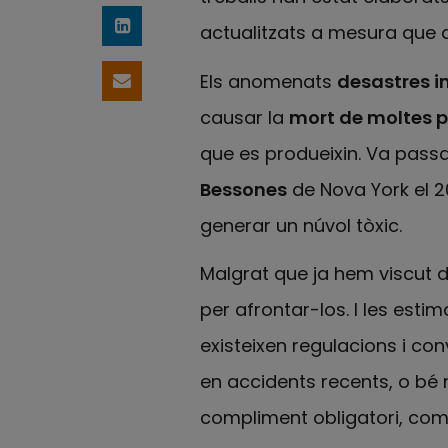
actualitzats a mesura que a
Comparteix a LinkedIn
Els anomenats
desastres i
Comparteix per email
causar la
mort de moltes 
que es produeixin. Va passa
Bessones
de Nova York el 2
generar un núvol tòxic.
Malgrat que ja hem viscut d
per afrontar-los. I les est
existeixen regulacions i con
en accidents recents, o bé
compliment obligatori, com