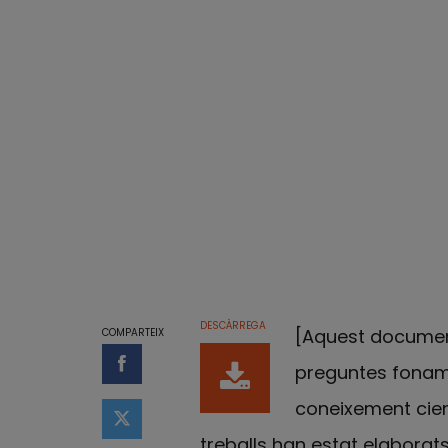
DESCÀRREGA
[Aquest documen
COMPARTEIX
preguntes fonamen
Compartir a Facebook
coneixement cient
Compartir a Twitter
treballs han estat elaborats