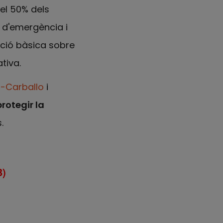
el 50% dels
 d'emergència i
ació bàsica sobre
tiva.
n-Carballo
i
protegir la
.
B)