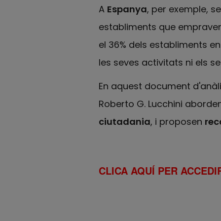
A
Espanya
, per exemple, s
establiments que empraven s
el 36% dels establiments en 
les seves activitats ni els 
En aquest document d'anàlis
Roberto G. Lucchini aborde
ciutadania
, i proposen
re
CLICA AQUÍ PER ACCEDIR