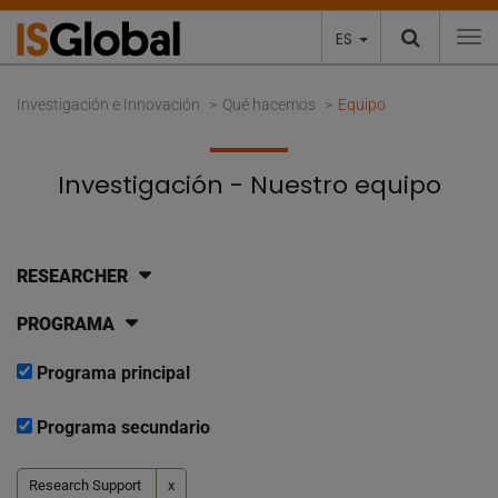
ES
To
Investigación e Innovación
Qué hacemos
Equipo
Investigación - Nuestro equipo
RESEARCHER
PROGRAMA
Programa principal
Programa secundario
Research Support
x