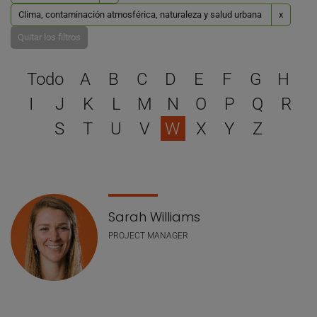
Clima, contaminación atmosférica, naturaleza y salud urbana
x
Quitar los filtros
Selecciona una letra para 
Todo
A
B
C
D
E
F
G
H
I
J
K
L
M
N
O
P
Q
R
S
T
U
V
W
X
Y
Z
Lista de personal
Sarah Williams
PROJECT MANAGER