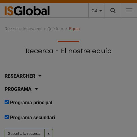
CA
To
Recerca i Innovació
Què fem
Equip
Recerca - El nostre equip
RESEARCHER
PROGRAMA
Programa principal
Programa secundari
Suport a la recerca
x