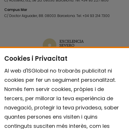
C/ Rosselló, 132, 5è 2a. 08036.
Barcelona.
Tel.
+34 93 227 1806
Campus Mar
C/ Doctor Aiguader, 88. 08003.
Barcelona.
Tel.
+34 93 214 7300
Cookies i Privacitat
Al web d'ISGlobal no trobaràs publicitat ni
cookies per fer un seguiment personalitzat.
Només fem servir cookies, pròpies i de
tercers, per millorar la teva experiència de
navegació, protegir la teva privadesa, saber
quantes persones ens visiten i quins
continguts susciten més interès, com les