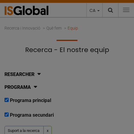
CA
To
Recerca i Innovació
Què fem
Equip
Recerca - El nostre equip
RESEARCHER
PROGRAMA
Programa principal
Programa secundari
Suport a la recerca
x