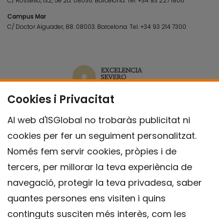
C/ Rosselló, 132, 5è 2a. 08036.
Barcelona.
Tel.
+34 93 227 1806
Campus Mar
C/ Doctor Aiguader, 88. 08003.
Barcelona.
Tel.
+34 93 214 7300
Cookies i Privacitat
Al web d'ISGlobal no trobaràs publicitat ni
cookies per fer un seguiment personalitzat.
Només fem servir cookies, pròpies i de
tercers, per millorar la teva experiència de
navegació, protegir la teva privadesa, saber
quantes persones ens visiten i quins
continguts susciten més interès, com les