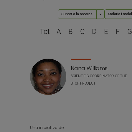
Suport a la recerca
x
Malària i mala
Tot
A
B
C
D
E
F
G
Llistat de personal
Nana Williams
SCIENTIFIC COORDINATOR OF THE
STOP PROJECT
Una iniciativa de