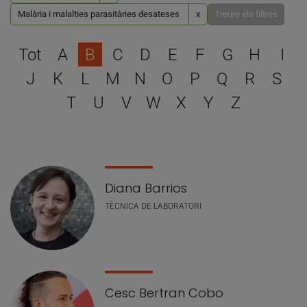
Malària i malalties parasitàries desateses
x
Treure els filtres
Escull una lletra per filtra
Tot
A
B
C
D
E
F
G
H
I
J
K
L
M
N
O
P
Q
R
S
T
U
V
W
X
Y
Z
Llistat de personal
Diana Barrios
TÈCNICA DE LABORATORI
Cesc Bertran Cobo