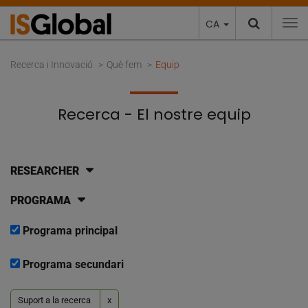
CA
To
Recerca i Innovació
Què fem
Equip
Recerca - El nostre equip
RESEARCHER
PROGRAMA
Programa principal
Programa secundari
Suport a la recerca
x