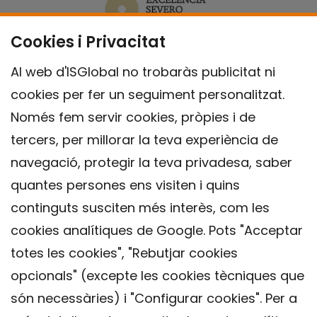
Cookies i Privacitat
Al web d'ISGlobal no trobaràs publicitat ni
cookies per fer un seguiment personalitzat.
Només fem servir cookies, pròpies i de
tercers, per millorar la teva experiència de
navegació, protegir la teva privadesa, saber
quantes persones ens visiten i quins
continguts susciten més interès, com les
cookies analítiques de Google. Pots "Acceptar
totes les cookies", "Rebutjar cookies
opcionals" (excepte les cookies tècniques que
Contacte
són necessàries) i "Configurar cookies". Per a
Avís legal