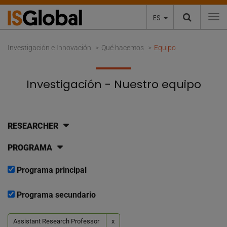
ES
To
Investigación e Innovación
Qué hacemos
Equipo
Investigación - Nuestro equipo
RESEARCHER
PROGRAMA
Programa principal
Programa secundario
Assistant Research Professor
x