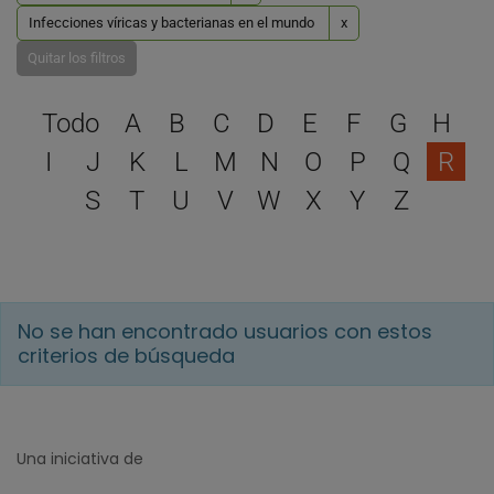
Infecciones víricas y bacterianas en el mundo
x
Quitar los filtros
Selecciona una letra para 
Todo
A
B
C
D
E
F
G
H
I
J
K
L
M
N
O
P
Q
R
S
T
U
V
W
X
Y
Z
No se han encontrado usuarios con estos
criterios de búsqueda
Una iniciativa de