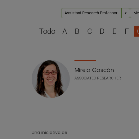
Assistant Research Professor
x
Med
Todo
A
B
C
D
E
F
Lista de personal
Mireia Gascón
ASSOCIATED RESEARCHER
Una iniciativa de