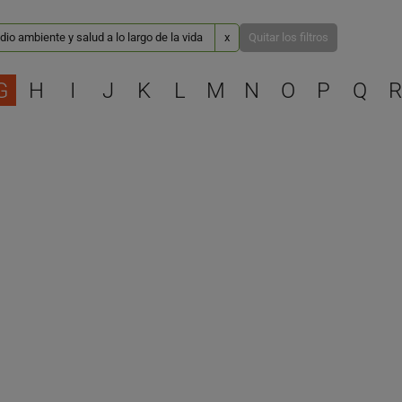
io ambiente y salud a lo largo de la vida
x
Quitar los filtros
Selecciona una letra para 
G
H
I
J
K
L
M
N
O
P
Q
R