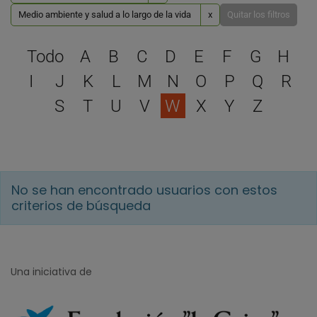
Medio ambiente y salud a lo largo de la vida
x
Quitar los filtros
Selecciona una letra para 
Todo
A
B
C
D
E
F
G
H
I
J
K
L
M
N
O
P
Q
R
S
T
U
V
W
X
Y
Z
No se han encontrado usuarios con estos
criterios de búsqueda
Una iniciativa de