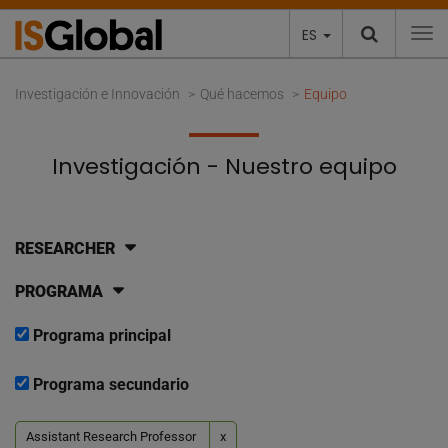
ES
To
Investigación e Innovación
Qué hacemos
Equipo
Investigación - Nuestro equipo
RESEARCHER
PROGRAMA
Programa principal
Programa secundario
Assistant Research Professor
x