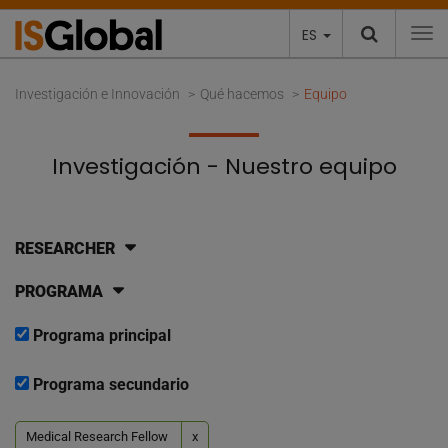
ES
To
Investigación e Innovación
Qué hacemos
Equipo
Investigación - Nuestro equipo
RESEARCHER
PROGRAMA
Programa principal
Programa secundario
Medical Research Fellow
x