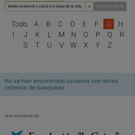
Medio ambiente y salud a lo largo de la vida
x
Quitar los filtros
Selecciona una letra para 
Todo
A
B
C
D
E
F
G
H
I
J
K
L
M
N
O
P
Q
R
S
T
U
V
W
X
Y
Z
No se han encontrado usuarios con estos
criterios de búsqueda
Una iniciativa de