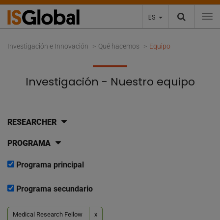
ES
To
Investigación e Innovación
Qué hacemos
Equipo
Investigación - Nuestro equipo
RESEARCHER
PROGRAMA
Programa principal
Programa secundario
Medical Research Fellow
x