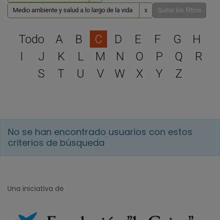
Medio ambiente y salud a lo largo de la vida
x
Quitar los filtros
Selecciona una letra para 
Todo
A
B
C
D
E
F
G
H
I
J
K
L
M
N
O
P
Q
R
S
T
U
V
W
X
Y
Z
No se han encontrado usuarios con estos
criterios de búsqueda
Una iniciativa de