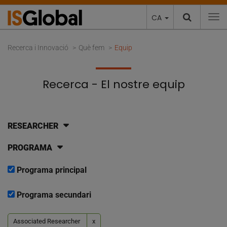
CA
To
Recerca i Innovació
Què fem
Equip
Recerca - El nostre equip
RESEARCHER
PROGRAMA
Programa principal
Programa secundari
Associated Researcher
x