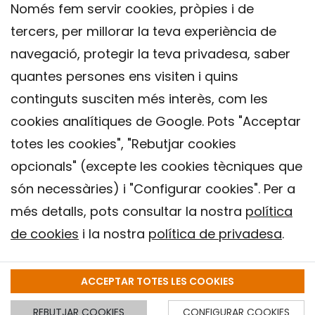
Només fem servir cookies, pròpies i de
tercers, per millorar la teva experiència de
navegació, protegir la teva privadesa, saber
quantes persones ens visiten i quins
continguts susciten més interès, com les
cookies analítiques de Google. Pots "Acceptar
totes les cookies", "Rebutjar cookies
opcionals" (excepte les cookies tècniques que
Contacte
són necessàries) i "Configurar cookies". Per a
Avís legal
més detalls, pots consultar la nostra
política
Política de privacitat
de cookies
i la nostra
política de privadesa
.
Política de Cookies
Institut de Salut Global de Barcelona (ISGlobal), 2018.
ACCEPTAR TOTES LES COOKIES
REBUTJAR COOKIES
CONFIGURAR COOKIES