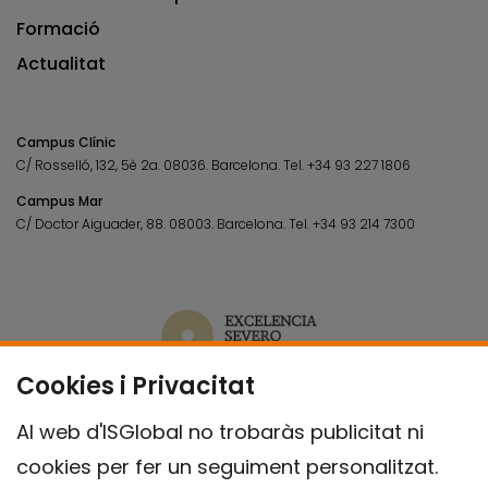
Formació
Actualitat
Campus Clínic
C/ Rosselló, 132, 5è 2a. 08036.
Barcelona.
Tel.
+34 93 227 1806
Campus Mar
C/ Doctor Aiguader, 88. 08003.
Barcelona.
Tel.
+34 93 214 7300
Cookies i Privacitat
Al web d'ISGlobal no trobaràs publicitat ni
cookies per fer un seguiment personalitzat.