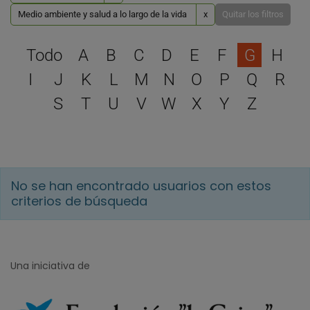
Medio ambiente y salud a lo largo de la vida
x
Quitar los filtros
Selecciona una letra para 
Todo
A
B
C
D
E
F
G
H
I
J
K
L
M
N
O
P
Q
R
S
T
U
V
W
X
Y
Z
No se han encontrado usuarios con estos
criterios de búsqueda
Una iniciativa de