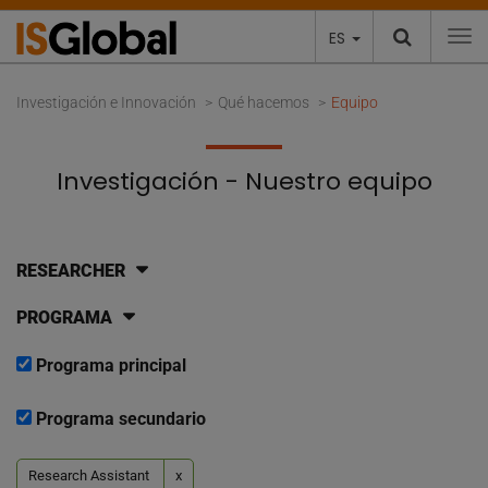
ES
To
Investigación e Innovación
Qué hacemos
Equipo
Investigación - Nuestro equipo
RESEARCHER
PROGRAMA
Programa principal
Programa secundario
Research Assistant
x