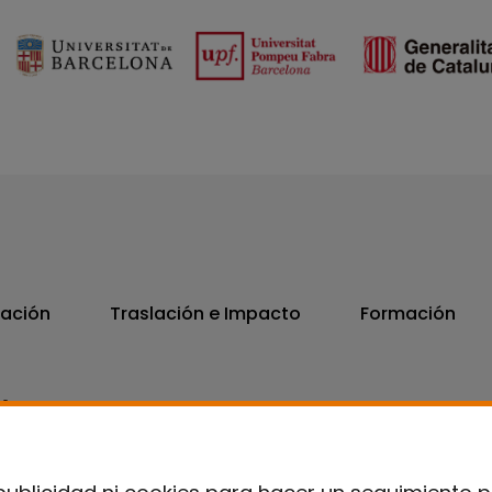
vación
Traslación e Impacto
Formación
06
7300