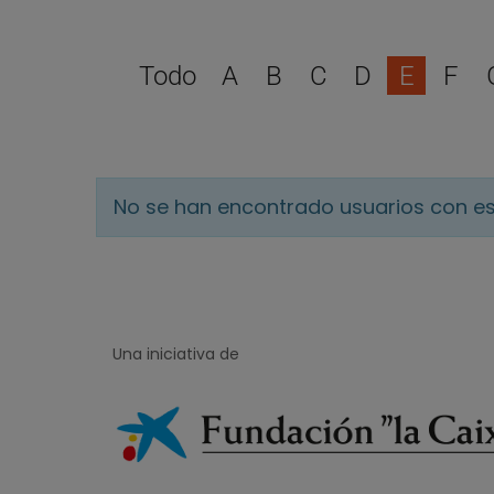
Todo
A
B
C
D
E
F
No se han encontrado usuarios con es
Una iniciativa de