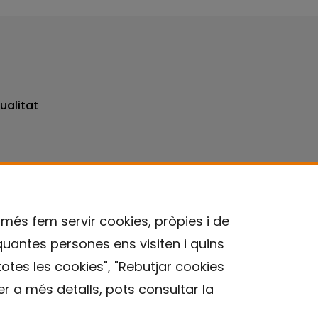
ualitat
omés fem servir cookies, pròpies i de
quantes persones ens visiten i quins
Contacte
otes les cookies", "Rebutjar cookies
r a més detalls, pots consultar la
Avís legal
Política de privacitat
Política de Cookies