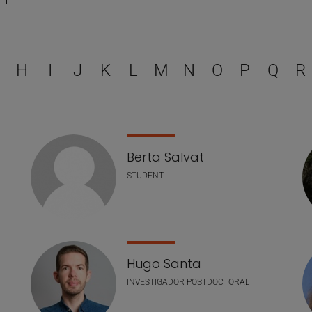
Escull una lletra per filtra
H
I
J
K
L
M
N
O
P
Q
R
Berta Salvat
STUDENT
Hugo Santa
INVESTIGADOR POSTDOCTORAL