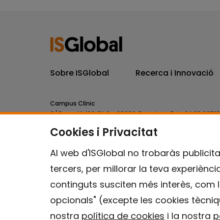
Sobre ISGlobal
Recerca i Innovació
Campus Clínic
C/ Rosselló, 132, 5è 2a. 08036.
Barcelona.
Tel.
+34 93 227 1
Cookies i Privacitat
Campus Mar
C/ Doctor Aiguader, 88. 08003.
Barcelona.
Tel.
+34 93 214 
Al web d'ISGlobal no trobaràs publicita
tercers, per millorar la teva experiènc
continguts susciten més interès, com l
opcionals" (excepte les cookies tècniq
nostra
política de cookies
i la nostra
p