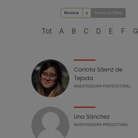
Recerca
x
Treure els filtres
Tot
A
B
C
D
E
F
G
Llistat de personal
Carlota Sáenz de
Tejada
INVESTIGADORA POSTDOCTORAL
Lina Sánchez
INVESTIGADORA PREDOCTORAL