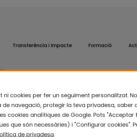
Transferència i Impacte
Formació
Act
806
7300
t ni cookies per fer un seguiment personalitzat. N
ia de navegació, protegir la teva privadesa, saber 
es cookies analítiques de Google. Pots "Acceptar t
ues que són necessàries) i "Configurar cookies". Pe
olítica de privadesa
.