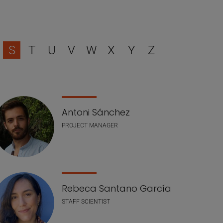
r
S
T
U
V
W
X
Y
Z
Antoni Sánchez
PROJECT MANAGER
Rebeca Santano García
STAFF SCIENTIST