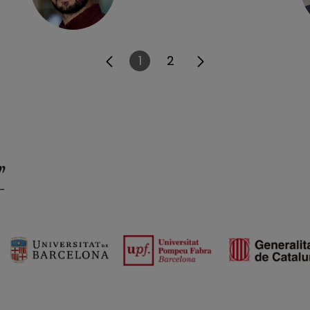
1
2
Pàgina
Pàgina