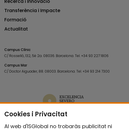
Recerca i Innovació
Transferència i Impacte
Formació
Actualitat
Campus Clínic
C/ Rosselló, 132, 5è 2a. 08036.
Barcelona.
Tel.
+34 93 227 1806
Campus Mar
C/ Doctor Aiguader, 88. 08003.
Barcelona.
Tel.
+34 93 214 7300
Cookies i Privacitat
Al web d'ISGlobal no trobaràs publicitat ni