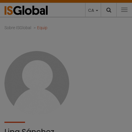
CA
To
Sobre ISGlobal
Equip