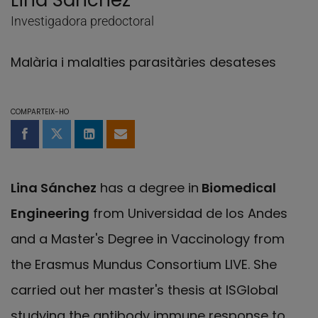
Lina Sánchez
Investigadora predoctoral
Malària i malalties parasitàries desateses
COMPARTEIX-HO
Compartir a Facebook
Compartir a Twitter
Comparteix a LinkedIn
Comparteix per email
Lina Sánchez
has a degree in
Biomedical
Engineering
from Universidad de los Andes
and a Master's Degree in Vaccinology from
the Erasmus Mundus Consortium LIVE. She
carried out her master's thesis at ISGlobal
studying the antibody immune response to