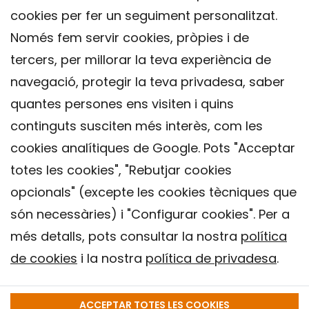
cookies per fer un seguiment personalitzat.
Només fem servir cookies, pròpies i de
tercers, per millorar la teva experiència de
navegació, protegir la teva privadesa, saber
quantes persones ens visiten i quins
continguts susciten més interès, com les
cookies analítiques de Google. Pots "Acceptar
totes les cookies", "Rebutjar cookies
opcionals" (excepte les cookies tècniques que
Contacte
són necessàries) i "Configurar cookies". Per a
Avís legal
més detalls, pots consultar la nostra
política
Política de privacitat
de cookies
i la nostra
política de privadesa
.
Política de Cookies
Institut de Salut Global de Barcelona (ISGlobal), 2018.
ACCEPTAR TOTES LES COOKIES