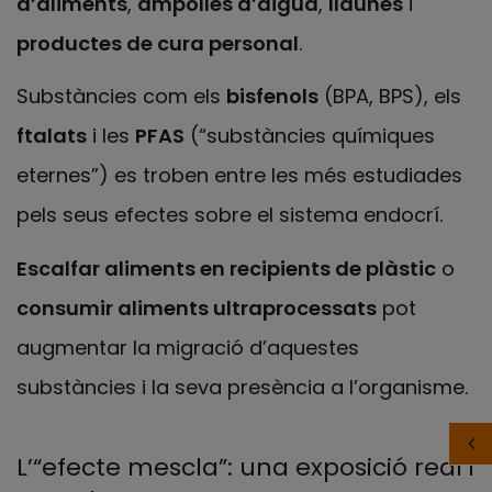
d’aliments
,
ampolles d’aigua
,
llaunes
i
productes de cura personal
.
Substàncies com els
bisfenols
(BPA, BPS), els
ftalats
i les
PFAS
(“substàncies químiques
eternes”) es troben entre les més estudiades
pels seus efectes sobre el sistema endocrí.
Escalfar aliments en recipients de plàstic
o
consumir aliments ultraprocessats
pot
augmentar la migració d’aquestes
substàncies i la seva presència a l’organisme.
L’“efecte mescla”: una exposició real i