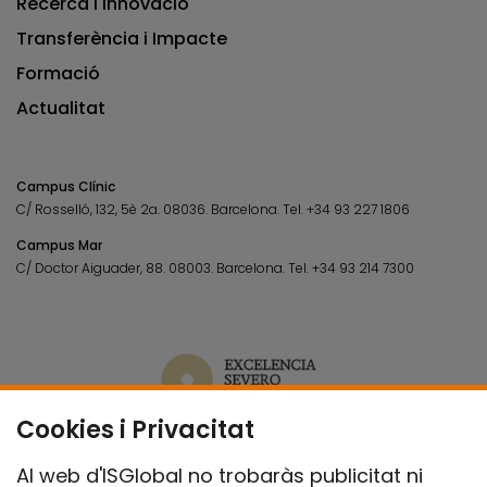
Recerca i Innovació
Transferència i Impacte
Formació
Actualitat
Campus Clínic
C/ Rosselló, 132, 5è 2a. 08036.
Barcelona.
Tel.
+34 93 227 1806
Campus Mar
C/ Doctor Aiguader, 88. 08003.
Barcelona.
Tel.
+34 93 214 7300
Cookies i Privacitat
Al web d'ISGlobal no trobaràs publicitat ni