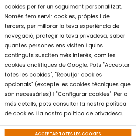
cookies per fer un seguiment personalitzat.
Només fem servir cookies, pròpies i de
tercers, per millorar la teva experiència de
navegació, protegir la teva privadesa, saber
quantes persones ens visiten i quins
continguts susciten més interès, com les
cookies analítiques de Google. Pots "Acceptar
totes les cookies", "Rebutjar cookies
opcionals" (excepte les cookies tècniques que
Contacte
són necessàries) i "Configurar cookies". Per a
Avís legal
més detalls, pots consultar la nostra
política
Política de privacitat
de cookies
i la nostra
política de privadesa
.
Política de Cookies
Institut de Salut Global de Barcelona (ISGlobal), 2018.
ACCEPTAR TOTES LES COOKIES