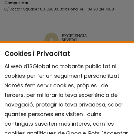
Campus Mar
C/ Doctor Aiguader, 88. 08003.
Barcelona.
Tel.
+34 93 214 7300
Cookies i Privacitat
Al web d'ISGlobal no trobaràs publicitat ni
cookies per fer un seguiment personalitzat.
Només fem servir cookies, pròpies i de
tercers, per millorar la teva experiència de
navegació, protegir la teva privadesa, saber
quantes persones ens visiten i quins
continguts susciten més interès, com les
cookies analítiques de Google. Pots "Acceptar