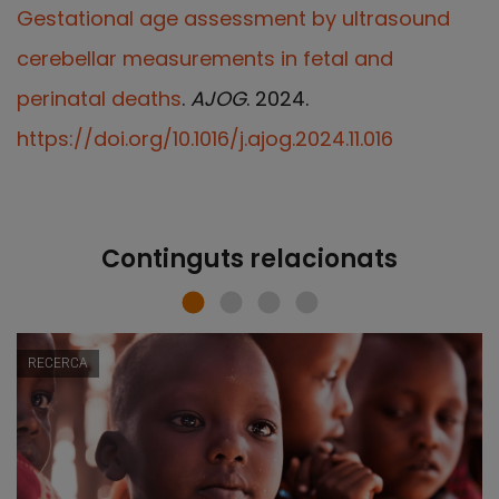
Gestational age assessment by ultrasound
cerebellar measurements in fetal and
perinatal deaths
.
AJOG
. 2024.
https://doi.org/10.1016/j.ajog.2024.11.016
Continguts relacionats
RECERCA