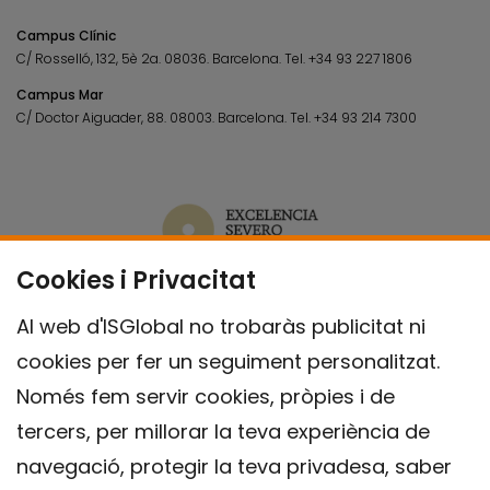
Campus Clínic
C/ Rosselló, 132, 5è 2a. 08036.
Barcelona.
Tel.
+34 93 227 1806
Campus Mar
C/ Doctor Aiguader, 88. 08003.
Barcelona.
Tel.
+34 93 214 7300
Cookies i Privacitat
Al web d'ISGlobal no trobaràs publicitat ni
cookies per fer un seguiment personalitzat.
Només fem servir cookies, pròpies i de
tercers, per millorar la teva experiència de
navegació, protegir la teva privadesa, saber