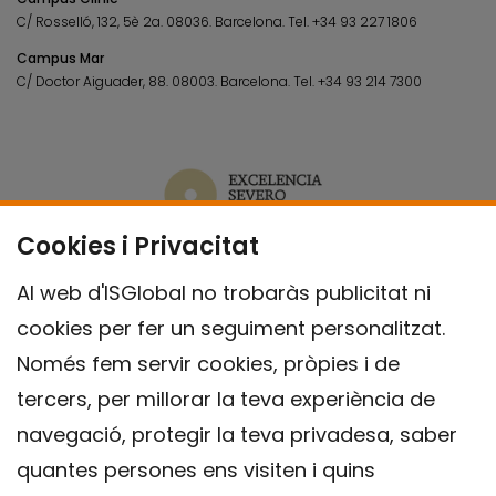
C/ Rosselló, 132, 5è 2a. 08036.
Barcelona.
Tel.
+34 93 227 1806
Campus Mar
C/ Doctor Aiguader, 88. 08003.
Barcelona.
Tel.
+34 93 214 7300
Cookies i Privacitat
Al web d'ISGlobal no trobaràs publicitat ni
cookies per fer un seguiment personalitzat.
Només fem servir cookies, pròpies i de
tercers, per millorar la teva experiència de
navegació, protegir la teva privadesa, saber
quantes persones ens visiten i quins