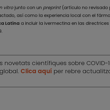
in vitro
junto con un
preprint
(artículo no revisado
ctado, así como la experiencia local con el fárma
ca Latina
a incluir la ivermectina en las directrice
.
es novetats científiques sobre COVID-19
global.
Clica aquí
per rebre actualitz
]