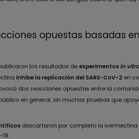
reacciones opuestas basadas e
. publicaron
l
os resultados de
experimentos
in vitr
ectina
inhibe la replicación del SARS-CoV-2
en co
rovocó dos reacciones opuestas entre la comunidad
l público en general, sin muchas pruebas que apo
tíficos
descartaron por completo la ivermectina
-19.