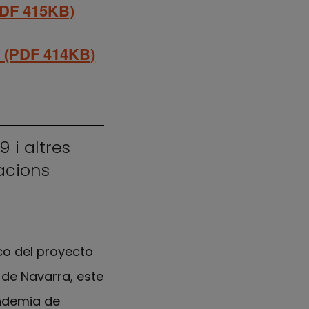
DF 415KB)
(PDF 414KB)
 i altres
acions
ico del proyecto
 de Navarra, este
andemia de