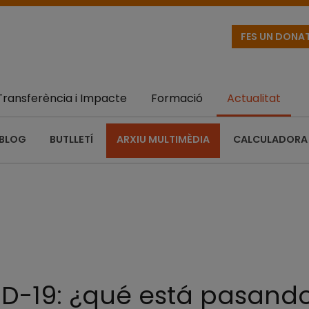
FES UN DONA
Transferència i Impacte
Formació
Actualitat
BLOG
BUTLLETÍ
ARXIU MULTIMÈDIA
CALCULADORA 
ID-19: ¿qué está pasand