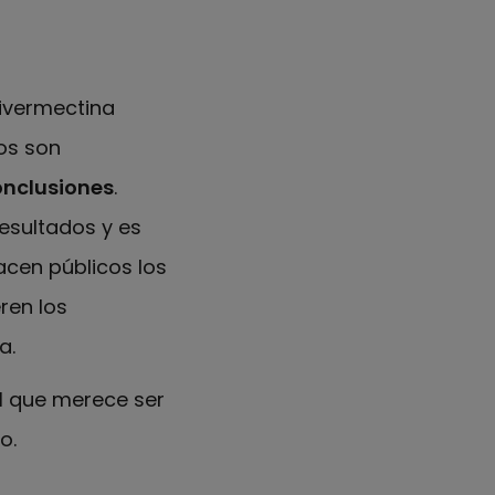
 ivermectina
os son
conclusiones
.
esultados y es
acen públicos los
ren los
a.
l
que merece ser
o.