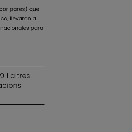
 por pares) que
co, llevaron a
s nacionales para
 i altres
acions