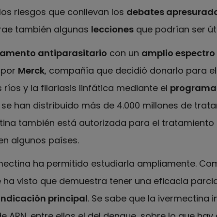
los riesgos que conllevan los
debates apresurad
trae también algunas
lecciones
que podrían ser útil
amento antiparasitario
con un
amplio espectro
 por
Merck
, compañía que decidió donarlo para el
ríos y la filariasis linfática mediante el
programa 
, se han distribuido más de 4.000 millones de trat
tina también está autorizada para el tratamiento 
 en algunos países.
rmectina ha permitido estudiarla ampliamente. Co
ha visto que demuestra tener una eficacia parcia
indicación principal
. Se sabe que la ivermectina i
de ARN, entre ellos el del dengue, sobre lo que hay