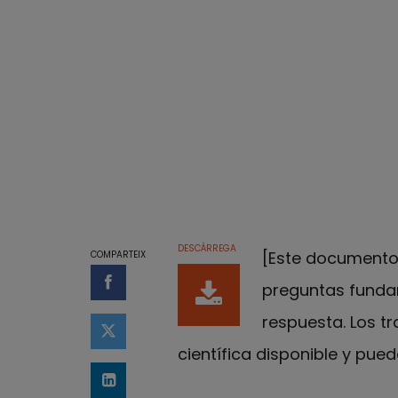
DESCÀRREGA
[Este documento
COMPARTEIX
preguntas fundam
Compartir a Facebook
respuesta. Los t
Compartir a Twitter
científica disponible y pue
Comparteix a LinkedIn