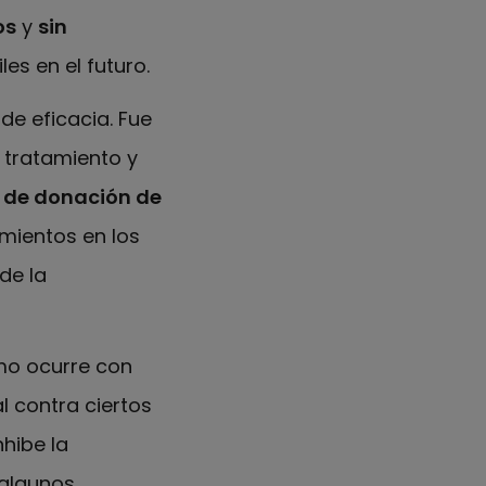
os
y
sin
es en el futuro.
de eficacia. Fue
 tratamiento y
de donación de
amientos en los
de la
mo ocurre con
l contra ciertos
nhibe la
 algunos