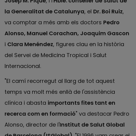
Josep M. Piqué
, i l'
Hble. conseller de Salut de
la Generalitat de Catalunya
, el
Dr. Boi Ruiz
,
va comptar a més amb els doctors
Pedro
Alonso, Manuel Corachan, Joaquim Gascon
i
Clara Menéndez
, figures clau en la història
del Servei de Medicina Tropical i Salut
Internacional.
"El camí recorregut al llarg de tot aquest
temps va molt més enllà de l'assistència
clínica i abasta
importants fites tant en
recerca com en formació
" va destacar Pedro
Alonso, director de l'
Institut de Salut Global
de Barcelona (ISGlobal)
. "El 1996 vam crear el