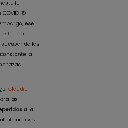
hasta la
a COVID-19—.
n embargo,
ese
) de Trump
l, socavando las
 constante la
 amenazas
ngs,
Claudia
lora las
epetidos a la
obal cada vez