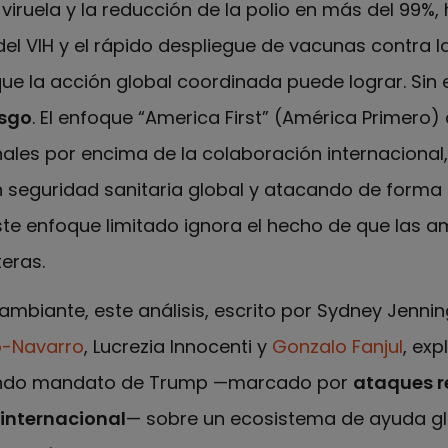
viruela y la reducción de la polio en más del 99%, 
el VIH y el rápido despliegue de vacunas contra l
que la acción global coordinada puede lograr. Si
esgo
. El enfoque “America First” (América Primero
onales por encima de la colaboración internaciona
n seguridad sanitaria global y atacando de forma
 Este enfoque limitado ignora el hecho de que las
teras.
ambiante, este análisis, escrito por Sydney Jenni
o-Navarro
, Lucrezia Innocenti y
Gonzalo Fanjul
, exp
undo mandato de Trump —marcado por
ataques r
 internacional
— sobre un ecosistema de ayuda gl