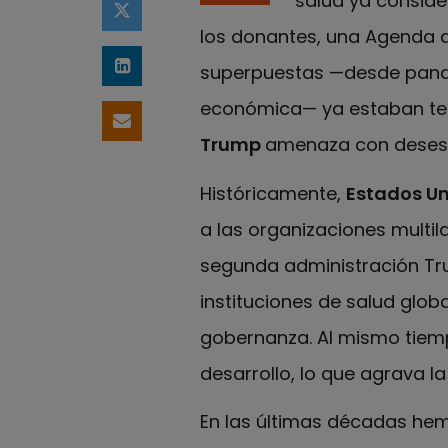
salud ya consider
Compartir en Twitter
los donantes, una Agenda de
superpuestas —desde pandem
Compartir en LinkedIn
económica— ya estaban ten
Compartir por email
Trump
amenaza con desest
Históricamente,
Estados U
a las organizaciones multil
segunda administración Tru
instituciones de salud glob
gobernanza. Al mismo tiem
desarrollo, lo que agrava la 
En las últimas décadas hem