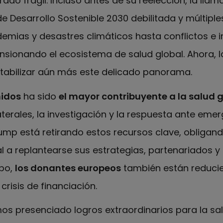
ado frágil. Incluso antes de su reelección, la llam
 Desarrollo Sostenible 2030 debilitada y múltiples
ias y desastres climáticos hasta conflictos e i
sionando el ecosistema de salud global. Ahora, 
abilizar aún más este delicado panorama.
nidos
ha sido
el mayor contribuyente a la salud g
aterales, la investigación y la respuesta ante emer
mp está retirando estos recursos clave, obligand
al a replantearse sus estrategias, partenariados 
po,
los donantes europeos
también están reducie
crisis de financiación.
os presenciado logros extraordinarios para la sa