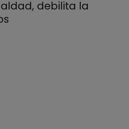
ldad, debilita la
os