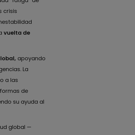
ada “fatiga” de
 crisis
nestabilidad
la
vuelta de
lobal,
apoyando
gencias. La
o a las
y formas de
ndo su ayuda al
lud global —