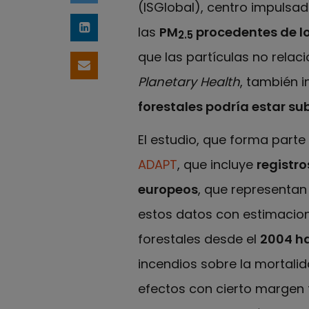
(ISGlobal), centro impulsad
las
PM
procedentes de lo
Compartir en LinkedIn
2.5
que las partículas no relac
Compartir por email
Planetary Health
, también i
forestales podría estar s
El estudio, que forma parte
ADAPT
, que incluye
registro
europeos
, que representan
estos datos con estimacion
forestales desde el
2004 h
incendios sobre la mortalid
efectos con cierto margen 