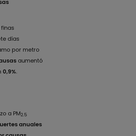
sas
 finas
te días
ramo por metro
causas
aumentó
n
0,9%
.
azo a PM
2.5
uertes anuales
or causas