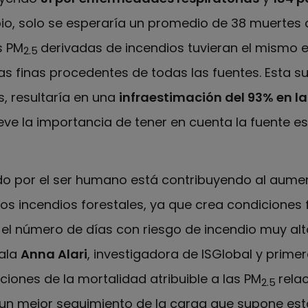
io, solo se esperaría un promedio de 38 muertes 
s PM
derivadas de incendios tuvieran el mismo e
2.5
as finas procedentes de todas las fuentes. Esta su
s, resultaría en una
infraestimación del 93% en l
ieve la importancia de tener en cuenta la fuente es
ido por el ser humano está contribuyendo al aume
los incendios forestales, ya que crea condiciones
l número de días con riesgo de incendio muy alt
ala
Anna Alari
, investigadora de ISGlobal y prime
ciones de la mortalidad atribuible a las PM
rela
2.5
 un mejor seguimiento de la carga que supone e