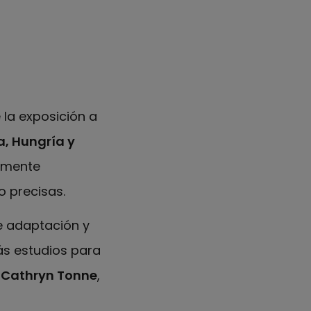
 la exposición a
, Hungría y
tamente
 precisas.
de adaptación y
ás estudios para
a
Cathryn Tonne
,