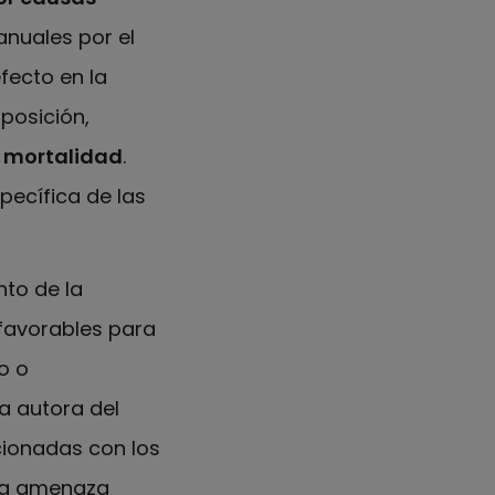
anuales por el
fecto en la
posición,
a mortalidad
.
pecífica de las
nto de la
 favorables para
o o
ra autora del
cionadas con los
sta amenaza