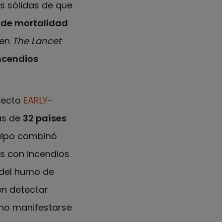
s sólidas de que
 de mortalidad
 en
The Lancet
ncendios
yecto
EARLY-
as de
32 países
quipo combinó
s con incendios
o del humo de
en detectar
 no manifestarse