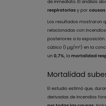
de inmediato. El análisis a
respiratorias
y por
causas 
Los resultados mostraron qu
relacionadas con incendios 
posteriores a la exposició
cúbico (1 µg/m³) en la con
un
0,7%
, la
mortalidad resp
Mortalidad sub
El estudio estimó que, duran
derivadas de incendios for
por todas las causas
, inc