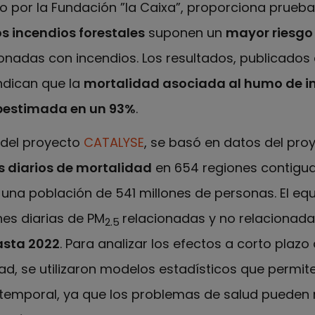
o por la Fundación ”la Caixa”, proporciona prueba
s incendios forestales
suponen un
mayor riesgo
ionadas con incendios. Los resultados, publicados
ndican que la
mortalidad asociada al humo de i
ubestimada en un 93%
.
 del proyecto
CATALYSE
, se basó en datos del pro
s diarios de mortalidad
en 654 regiones contigu
 una población de 541 millones de personas. El e
es diarias de PM
relacionadas y no relacionada
2.5
asta 2022
. Para analizar los efectos a corto plaz
ad, se utilizaron modelos estadísticos que permit
temporal, ya que los problemas de salud pueden