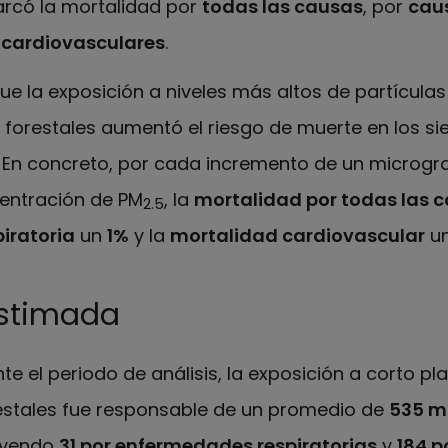
barcó la mortalidad por
todas las causas
, por
cau
cardiovasculares
.
e la exposición a niveles más altos de partículas
forestales aumentó el riesgo de muerte en los sie
n. En concreto, por cada incremento de un microg
centración de PM
, la
mortalidad por todas las 
2.5
iratoria
un
1%
y la
mortalidad cardiovascular
u
estimada
te el periodo de análisis, la exposición a corto pl
estales fue responsable de un promedio de
535 m
luyendo
31 por enfermedades respiratorias
y
184 p