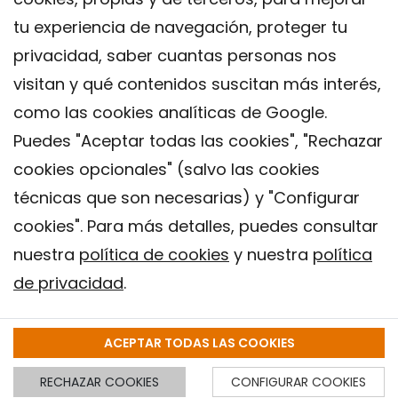
tu experiencia de navegación, proteger tu
privacidad, saber cuantas personas nos
visitan y qué contenidos suscitan más interés,
como las cookies analíticas de Google.
Puedes "Aceptar todas las cookies", "Rechazar
cookies opcionales" (salvo las cookies
técnicas que son necesarias) y "Configurar
Contacto
cookies". Para más detalles, puedes consultar
Aviso legal
nuestra
política de cookies
y nuestra
política
Política de privacidad
de privacidad
.
Política de Cookies
Instituto de Salud Global de Barcelona (ISGlobal), 2018.
ACEPTAR TODAS LAS COOKIES
RECHAZAR COOKIES
CONFIGURAR COOKIES