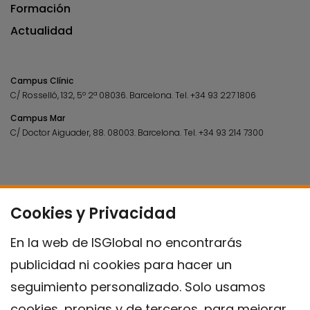
Formación
Actualidad
Campus Clínic
C/ Rosselló, 132, 5º 2ª 08036.
Barcelona.
Tel.
+34 93 227 1806
Campus Mar
C/ Doctor Aiguader, 88. 08003.
Barcelona.
Tel.
+34 93 214 7300
Cookies y Privacidad
En la web de ISGlobal no encontrarás
publicidad ni cookies para hacer un
seguimiento personalizado. Solo usamos
cookies, propias y de terceros, para mejorar