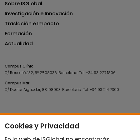
Sobre ISGlobal
Investigación e Innovación
Traslación e Impacto
Formación
Actualidad
Campus Clínic
C/ Rosselló, 132, 5º 2ª 08036.
Barcelona.
Tel.
+34 93 227 1806
Campus Mar
C/ Doctor Aiguader, 88. 08003.
Barcelona.
Tel.
+34 93 214 7300
Cookies y Privacidad
En la web de ISGlobal no encontrarás