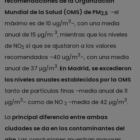
recomendaciones de la Organización
Mundial de la Salud (OMS) de PM
–el
2,5
3
máximo es de 10 ug/m
­–, con una media
3
anual de 15 μg/m
­, mientras que los niveles
de NO
sí que se ajustaron a los valores
2
3
recomendados –40 ug/m
–, con una media
3
anual de 37 μg/m
.
En Madrid, se excedieron
los niveles anuales establecidos por la OMS
tanto de partículas finas ­–media anual de 11
3
3
μg/m
­– como de NO
­–media de 42 μg/m
.
2
La
principal diferencia entre ambas
ciudades se da en los contaminantes del
aire.
Las conclusiones muestran mayores