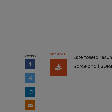
DESCARGAR
Este folleto resu
COMPARTE
Barcelona (ISGlo
Compartir en Facebook
Compartir en Twitter
Compartir en LinkedIn
Compartir por email