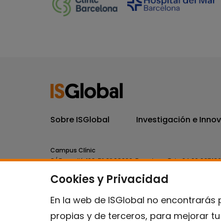
Sobre ISGlobal
Investigación e Inno
Campus Clínic
C/ Rosselló, 132, 5º 2ª 08036.
Barcelona.
Tel.
+34 93 227 18
Cookies y Privacidad
Campus Mar
C/ Doctor Aiguader, 88. 08003.
Barcelona.
Tel.
+34 93 214 
En la web de ISGlobal no encontrarás 
propias y de terceros, para mejorar t