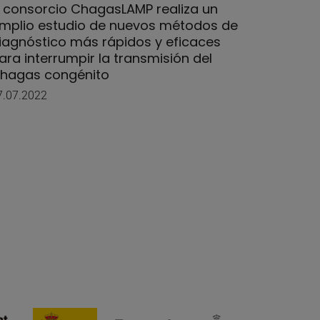
l consorcio ChagasLAMP realiza un
Día Mun
mplio estudio de nuevos métodos de
saber c
iagnóstico más rápidos y eficaces
estamo
ara interrumpir la transmisión del
11.04.202
hagas congénito
7.07.2022