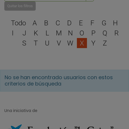
Quitar los filtros
Selecciona una letra para 
Todo
A
B
C
D
E
F
G
H
I
J
K
L
M
N
O
P
Q
R
S
T
U
V
W
X
Y
Z
No se han encontrado usuarios con estos
criterios de búsqueda
Una iniciativa de