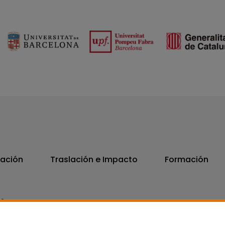
vación
Traslación e Impacto
Formación
06