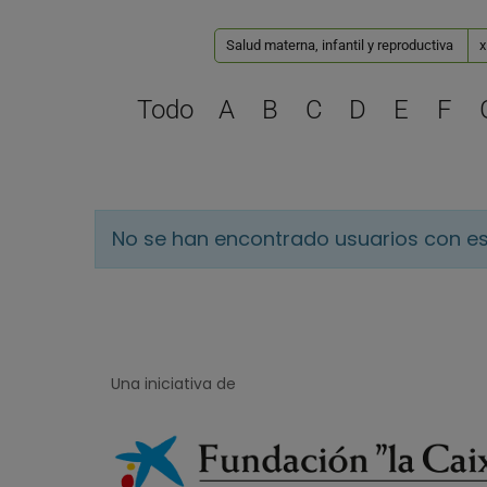
Salud materna, infantil y reproductiva
x
Todo
A
B
C
D
E
F
No se han encontrado usuarios con es
Una iniciativa de