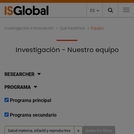
ES
To
Investigación e Innovación
Qué hacemos
Equipo
Investigación - Nuestro equipo
RESEARCHER
PROGRAMA
Programa principal
Programa secundario
Salud materna, infantil y reproductiva
x
Quitar los filtros