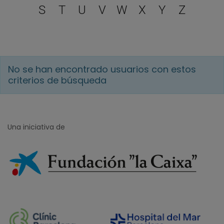
S
T
U
V
W
X
Y
Z
No se han encontrado usuarios con estos
criterios de búsqueda
Una iniciativa de