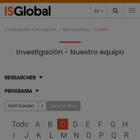
ES
To
Investigación e Innovación
Qué hacemos
Equipo
Investigación - Nuestro equipo
RESEARCHER
PROGRAMA
Staff Scientist
x
Quitar los filtros
Selecciona una letra para 
Todo
A
B
C
D
E
F
G
H
I
J
K
L
M
N
O
P
Q
R