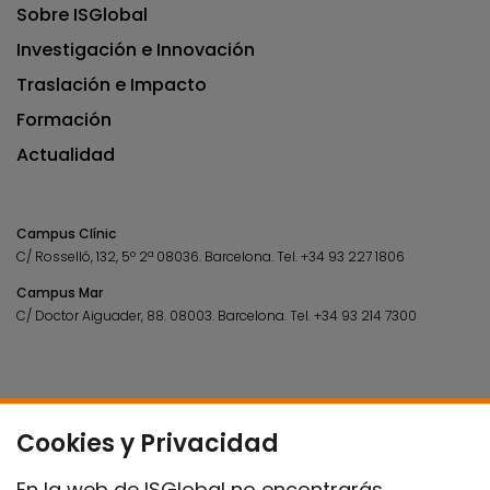
Sobre ISGlobal
Investigación e Innovación
Traslación e Impacto
Formación
Actualidad
Campus Clínic
C/ Rosselló, 132, 5º 2ª 08036.
Barcelona.
Tel.
+34 93 227 1806
Campus Mar
C/ Doctor Aiguader, 88. 08003.
Barcelona.
Tel.
+34 93 214 7300
Cookies y Privacidad
En la web de ISGlobal no encontrarás