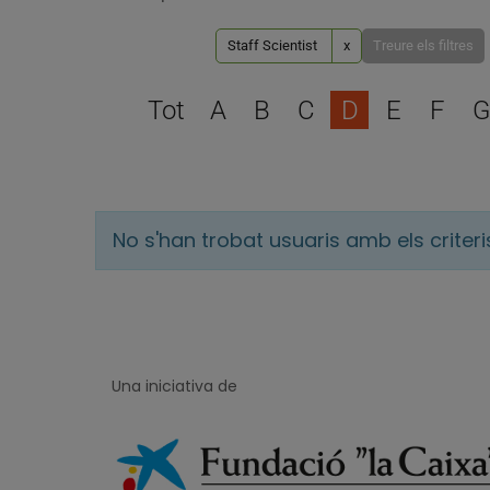
Staff Scientist
x
Treure els filtres
Tot
A
B
C
D
E
F
G
No s'han trobat usuaris amb els criter
Una iniciativa de