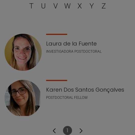
T
U
V
W
X
Y
Z
Llistat de personal
Laura de la Fuente
INVESTIGADORA POSTDOCTORAL
Karen Dos Santos Gonçalves
POSTDOCTORAL FELLOW
1
Pàgina