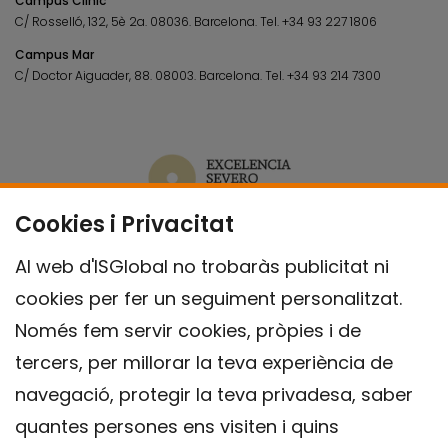
Campus Clínic
C/ Rosselló, 132, 5è 2a. 08036.
Barcelona.
Tel.
+34 93 227 1806
Campus Mar
C/ Doctor Aiguader, 88. 08003.
Barcelona.
Tel.
+34 93 214 7300
Cookies i Privacitat
Al web d'ISGlobal no trobaràs publicitat ni
cookies per fer un seguiment personalitzat.
Només fem servir cookies, pròpies i de
tercers, per millorar la teva experiència de
navegació, protegir la teva privadesa, saber
quantes persones ens visiten i quins