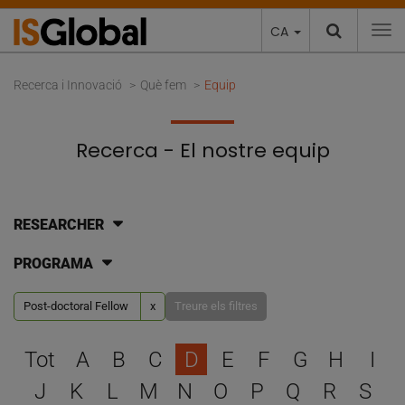
CA
To
Recerca i Innovació
Què fem
Equip
Recerca - El nostre equip
RESEARCHER
PROGRAMA
Post-doctoral Fellow
x
Treure els filtres
Escull una lletra per filtra
Tot
A
B
C
D
E
F
G
H
I
J
K
L
M
N
O
P
Q
R
S