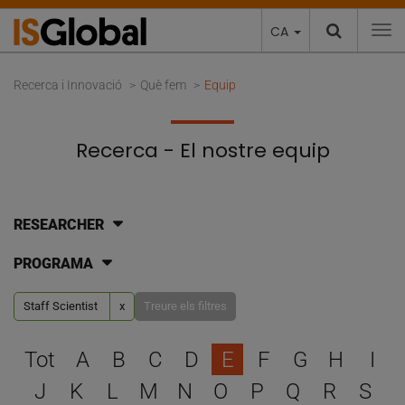
CA
To
Recerca i Innovació
Què fem
Equip
Recerca - El nostre equip
RESEARCHER
PROGRAMA
Staff Scientist
x
Treure els filtres
Escull una lletra per filtra
Tot
A
B
C
D
E
F
G
H
I
J
K
L
M
N
O
P
Q
R
S