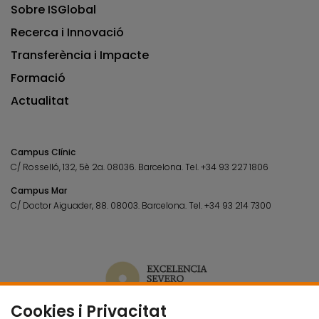
Sobre ISGlobal
Recerca i Innovació
Transferència i Impacte
Formació
Actualitat
Campus Clínic
C/ Rosselló, 132, 5è 2a. 08036.
Barcelona.
Tel.
+34 93 227 1806
Campus Mar
C/ Doctor Aiguader, 88. 08003.
Barcelona.
Tel.
+34 93 214 7300
Cookies i Privacitat