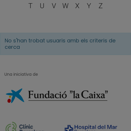
T
U
V
W
X
Y
Z
No s'han trobat usuaris amb els criteris de
cerca
Una iniciativa de