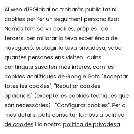
Al web d'ISGlobal no trobaràs publicitat ni
cookies per fer un seguiment personalitzat.
Només fem servir cookies, pròpies i de
tercers, per millorar la teva experiència de
navegació, protegir la teva privadesa, saber
quantes persones ens visiten i quins
continguts susciten més interès, com les
cookies analítiques de Google. Pots "Acceptar
totes les cookies", "Rebutjar cookies
opcionals" (excepte les cookies tècniques que
Contacte
són necessàries) i "Configurar cookies". Per a
Avís legal
més detalls, pots consultar la nostra
política
Política de privacitat
de cookies
i la nostra
política de privadesa
.
Política de Cookies