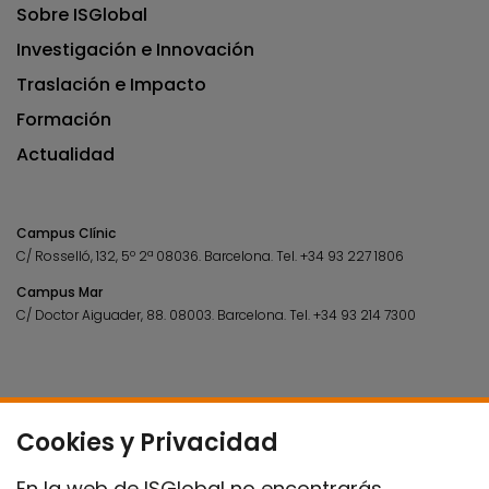
Sobre ISGlobal
Investigación e Innovación
Traslación e Impacto
Formación
Actualidad
Campus Clínic
C/ Rosselló, 132, 5º 2ª 08036.
Barcelona.
Tel.
+34 93 227 1806
Campus Mar
C/ Doctor Aiguader, 88. 08003.
Barcelona.
Tel.
+34 93 214 7300
Cookies y Privacidad
En la web de ISGlobal no encontrarás