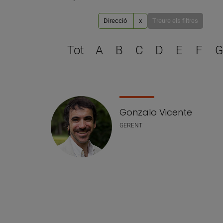
Direcció
x
Treure els filtres
Tot
A
B
C
D
E
F
G
Llistat de personal
Gonzalo Vicente
GERENT