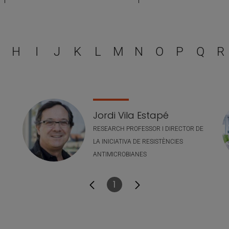
Escull una lletra per filtra
H
I
J
K
L
M
N
O
P
Q
R
Jordi Vila Estapé
RESEARCH PROFESSOR I DIRECTOR DE
LA INICIATIVA DE RESISTÈNCIES
ANTIMICROBIANES
1
Pàgina