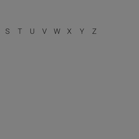
r
S
T
U
V
W
X
Y
Z