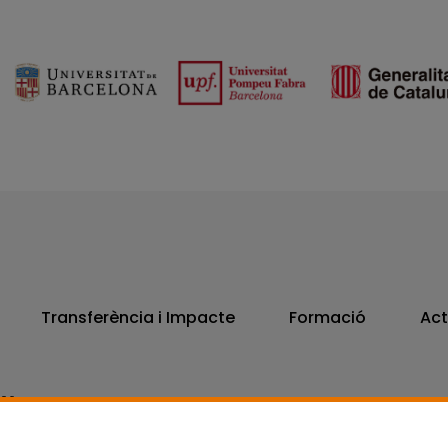
Transferència i Impacte
Formació
Act
806