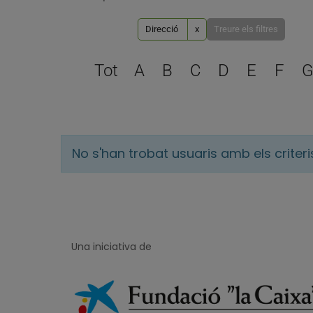
Direcció
x
Treure els filtres
Tot
A
B
C
D
E
F
G
No s'han trobat usuaris amb els criter
Una iniciativa de